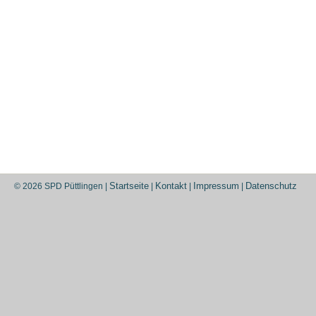
Startseite
Kontakt
Impressum
Datenschutz
© 2026 SPD Püttlingen |
|
|
|