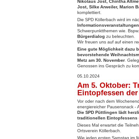
Nikolaus Jost, Chintha Altme
Jost, Silke Arweiler, Marion 
komplettiert.
Die SPD Köllerbach wird im nä
Informationsveranstaltunge
Schwerpunktthemen wie. Bspw
Bürgerdialog
zu beleuchten.
Wir freuen uns auf auf einen r
Eine gute Möglichkeit dazu b
bevorstehende Weihnachtsma
Metz am 30. November
. Gele
Genossen ins Gespräch zu kom
05.10.2024
Am 5. Oktober: Tr
Eintopfessen de
Vor oder nach dem Wochenendei
energiereicher Pausensnack -
Die SPD Püttlingen lädt herzl
traditionellen Eintopfessens 
Dieses Mal erwartet die Teilne
Ortsverein Köllerbach.
Wie jeden ersten Samstag im M