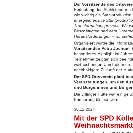
Der
Vorsitzende des Ortsvere
Bedeutung des Stahlstandorts Dil
wie wichtig die Stahlproduktion 
energieintensive Stahlproduktio
Transformationsprozess. Wir wo
Beschäftigten und dem Unterne
Herausforderungen – wir stehen
Organisiert wurde die informat
Vorsitzenden Petra Jochum.
F
besonderes Highlight im Jahre
Teilnehmer zeigten sich beein
weitreichenden Umstrukturieru
nachhaltigere Zukunft der Hütte
Der SPD-Ortsverein plant ber
Veranstaltungen, um den Aus
und Bürgerinnen und Bürgern
Die Dillinger Hütte war ein gel
Erinnerung bleiben wird.
30.11.2024
Mit der SPD Köll
Weihnachtsmarkt