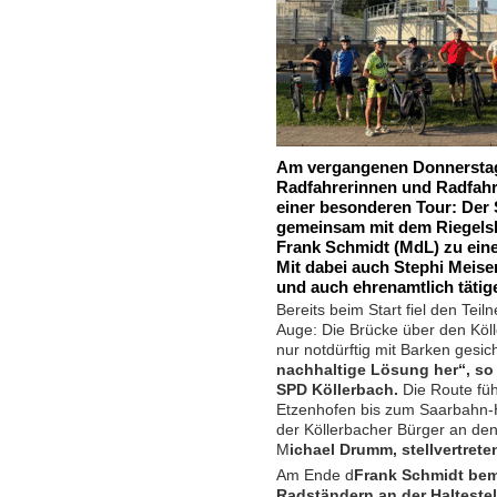
Am vergangenen Donnerstag 
Radfahrerinnen und Radfahr
einer besonderen Tour: Der 
gemeinsam mit dem Riegels
Frank Schmidt (MdL) zu eine
Mit dabei auch Stephi Meiser
und auch ehrenamtlich tätig
Bereits beim Start fiel den Tei
Auge: Die Brücke über den Kölle
nur notdürftig mit Barken gesic
nachhaltige Lösung her“, so 
SPD Köllerbach.
Die Route fü
Etzenhofen bis zum Saarbahn-
der Köllerbacher Bürger an den
M
ichael Drumm, stellvertret
Am Ende d
Frank Schmidt bem
Radständern an der Haltestel