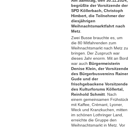
Am Samstag, den 30.11.2024,
begrüßte der Vorsitzende der
SPD Köllerbach, Christoph
Himbert, die Teilnehmer der
diesjährigen
Weihnachtsmarktfahrt nach
Metz
.
Zwei Busse brauchte es, um
die 80 Mitfahrenden zum
Weihnachtsmarkt nach Metz zu
bringen. Der Zuspruch war
dieses Jahr enorm. Mit an Bord
war auch
Bürgermeisterin
Denise Klein, der Vorsitzend
des Bürgerbusvereins Rainer
Gude und der
frischgebackene Vorsitzende
des Kulturforums Köllertal,
Reinhold Schmitt
. Nach
einem gemeinsamen Frühstüc
mit Kaffee, Crémant, Lyoner,
Weck und Kranzkuchen, mitten
im schönen Lothringer Land,
erreichte die Gruppe den
Weihnachtsmarkt in Metz. Vor