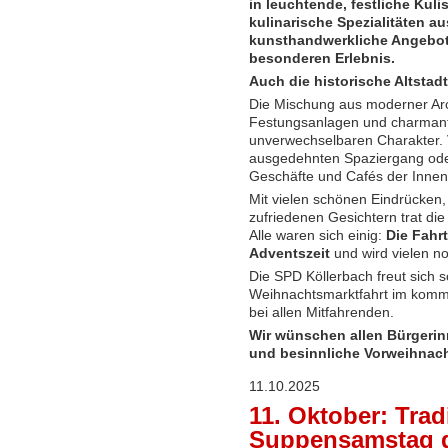
in leuchtende, festliche Kuli
kulinarische Spezialitäten 
kunsthandwerkliche Angebo
besonderen Erlebnis.
Auch die historische Altstad
Die Mischung aus moderner Arc
Festungsanlagen und charmant
unverwechselbaren Charakter. V
ausgedehnten Spaziergang oder 
Geschäfte und Cafés der Innen
Mit vielen schönen Eindrücken,
zufriedenen Gesichtern trat di
Alle waren sich einig:
Die Fahrt
Adventszeit
und wird vielen no
Die SPD Köllerbach freut sich s
Weihnachtsmarktfahrt im komme
bei allen Mitfahrenden.
Wir wünschen allen Bürgeri
und besinnliche Vorweihnach
11.10.2025
11. Oktober: Tradi
Suppensamstag 