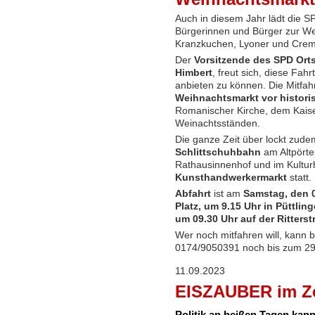
Auch in diesem Jahr lädt die SP
Bürgerinnen und Bürger zur Wei
Kranzkuchen, Lyoner und Crema
Der
Vorsitzende des SPD Orts
Himbert
, freut sich, diese Fah
anbieten zu können. Die Mitfah
Weihnachtsmarkt vor histori
Romanischer Kirche, dem Kais
Weinachtsständen.
Die ganze Zeit über lockt zud
Schlittschuhbahn
am Altpörte
Rathausinnenhof und im Kultur
Kunsthandwerkermarkt
statt.
Abfahrt
ist am
Samstag, den 0
Platz, um 9.15 Uhr in Püttlin
um 09.30 Uhr auf der Ritterst
Wer noch mitfahren will, kann b
0174/9050391 noch bis zum 29
11.09.2023
EISZAUBER im Ze