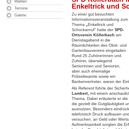
Wahlen
Enkeltrick und S
Termine
Zu einer gut besuchten
Galerie
Informationsveranstaltung zum
Thema
„
Enkeltrick und
Schockanruf“ hatte der
SPD-
Ortsverein Köllerbach
am
Dienstagabend in die
Räumlichkeiten des Obst- und
Gartenbauvereins eingeladen.
Rund 25 Zuhörerinnen und
Zuhörer, überwiegend
Seniorinnen und Senioren,
aber auch ehemalige
Polizeibeamte sowie ein
Bankenvertreter, waren der Ein
Als Referent führte der Sicherh
Lambert,
mit einem anschaulic
Thema. Dabei erläuterte er die
die gezielt die Gutgläubigkeit u
ausnutzen. Besonders eindrückli
telefonisch Druck aufbauen un
versuchen, an Geld oder Wert
Aufmerksamkeit sorgten die Er