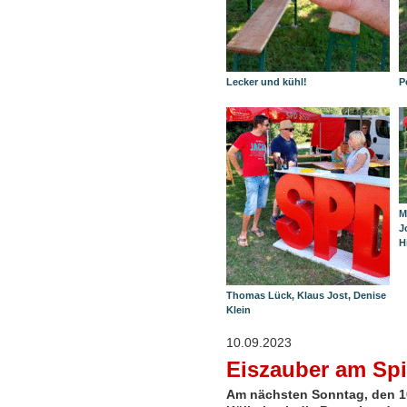
Lecker und kühl!
P
M
J
H
Thomas Lück, Klaus Jost, Denise
Klein
10.09.2023
Eiszauber am Spi
Am nächsten Sonntag, den 10