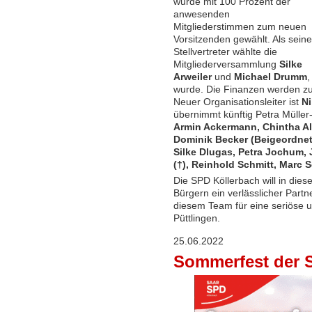
wurde mit 100 Prozent der
anwesenden
Mitgliederstimmen zum neuen
Vorsitzenden gewählt. Als seine
Stellvertreter wählte die
Mitgliederversammlung
Silke
Arweiler
und
Michael Drumm
,
wurde. Die Finanzen werden zu
Neuer Organisationsleiter ist
N
übernimmt künftig Petra Müller-J
Armin Ackermann, Chintha Alt
Dominik Becker (Beigeordnete
Silke Dlugas, Petra Jochum, 
(†), Reinhold Schmitt, Marc
Die SPD Köllerbach will in dies
Bürgern ein verlässlicher Partne
diesem Team für eine seriöse un
Püttlingen.
25.06.2022
Sommerfest der 